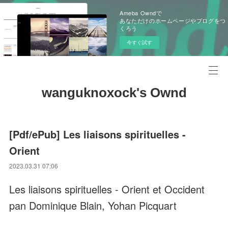
Ameba Owndで
あなただけのホームページやブログをつ
くろう
今すぐ試す
wanguknoxock's Ownd
[Pdf/ePub] Les liaisons spirituelles -
Orient
2023.03.31 07:06
Les liaisons spirituelles - Orient et Occident
pan Dominique Blain, Yohan Picquart