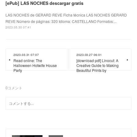
[ePub] LAS NOCHES descargar gratis
LAS NOCHES de GERARD REVE Ficha técnica LAS NOCHES GERARD
REVE Número de páginas: 320 Idioma: CASTELLANO Formatos:...
2023.05.30 07:41
2023.03.31 07:07
2023.03.27 06:01
Read online: The
[download pdf] Linocut: A
Halloween Hotwife House
Creative Guide to Making
Party
Beautiful Prints by
0
コメント